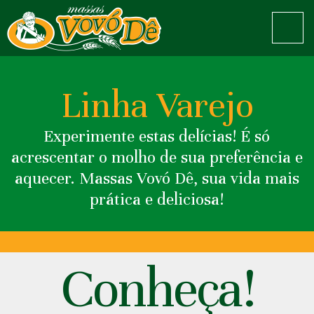
PÁGINA
INICIAL
Linha Varejo
EMPRESA
Experimente estas delícias! É só
PRODUTOS
LINHA VAREJO
acrescentar o molho de sua preferência e
PRODUTOS
aquecer. Massas Vovó Dê, sua vida mais
LINHA PROFISSIONAL
prática e deliciosa!
RECEITAS
CONTATO
Conheça!
IMPRENSA