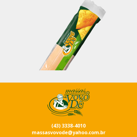
(43) 3338-4010
massasvovode@yahoo.com.br