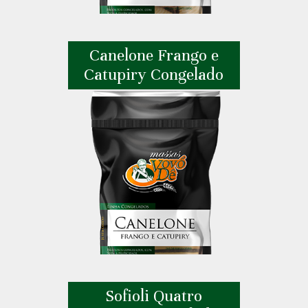
Canelone Frango e
Catupiry Congelado
Sofioli Quatro