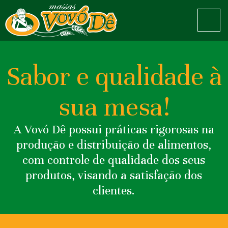
PÁGINA
INICIAL
Sabor e qualidade à
EMPRESA
sua mesa!
PRODUTOS
LINHA VAREJO
PRODUTOS
A Vovó Dê possui práticas rigorosas na
LINHA PROFISSIONAL
produção e distribuição de alimentos,
RECEITAS
com controle de qualidade dos seus
produtos, visando a satisfação dos
CONTATO
clientes.
IMPRENSA